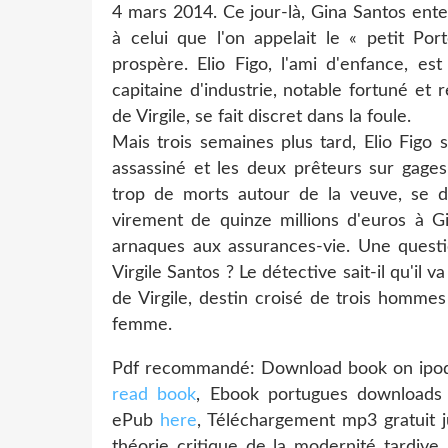
4 mars 2014. Ce jour-là, Gina Santos ente
à celui que l'on appelait le « petit P
prospère. Elio Figo, l'ami d'enfance, es
capitaine d'industrie, notable fortuné et 
de Virgile, se fait discret dans la foule.
Mais trois semaines plus tard, Elio Figo 
assassiné et les deux prêteurs sur gages
trop de morts autour de la veuve, se di
virement de quinze millions d'euros à G
arnaques aux assurances-vie. Une questio
Virgile Santos ? Le détective sait-il qu'il
de Virgile, destin croisé de trois hommes
femme.
Pdf recommandé: Download book on ipod f
read book
, Ebook portugues downloads 
ePub
here
, Téléchargement mp3 gratuit j
théorie critique de la modernité tardive