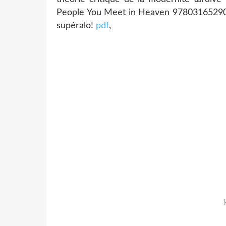
People You Meet in Heaven 978031652
supéralo!
pdf
,