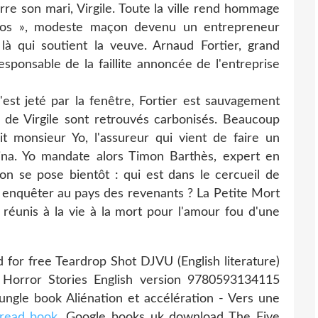
rre son mari, Virgile. Toute la ville rend hommage
ortos », modeste maçon devenu un entrepreneur
t là qui soutient la veuve. Arnaud Fortier, grand
responsable de la faillite annoncée de l'entreprise
s'est jeté par la fenêtre, Fortier est sauvagement
 de Virgile sont retrouvés carbonisés. Beaucoup
t monsieur Yo, l'assureur qui vient de faire un
ina. Yo mandate alors Timon Barthès, expert en
n se pose bientôt : qui est dans le cercueil de
 va enquêter au pays des revenants ? La Petite Mort
 réunis à la vie à la mort pour l'amour fou d'une
or free Teardrop Shot DJVU (English literature)
Horror Stories English version 9780593134115
ungle book Aliénation et accélération - Vers une
read book
, Google books uk download The Five