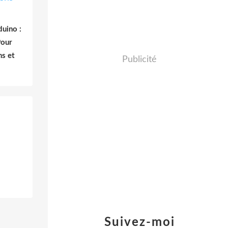
uino :
Pour
ns et
Publicité
Suivez-moi