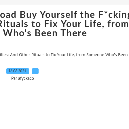
oad Buy Yourself the F*ckin
Rituals to Fix Your Life, fro
 Who's Been There
lies: And Other Rituals to Fix Your Life, from Someone Who's Been
16.06.2021
…
Par afyckaco