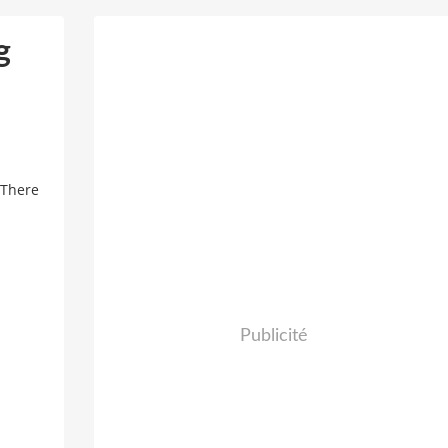
g
m
 There
Publicité