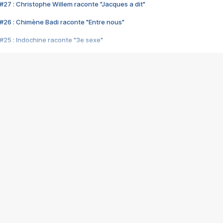
#27 : Christophe Willem raconte "Jacques a dit"
#26 : Chimène Badi raconte "Entre nous"
#25 : Indochine raconte "3e sexe"
#24 : Zaho raconte "C'est chelou"
#23 : Patrick Bruel raconte "Au café des délices"
#22 : Kyo raconte "Le chemin"
#21 : Nolwenn Leroy raconte "Cassé"
#20 : Patrick Hernandez raconte "Born to be alive"
#19 : Lorie raconte "Près de moi"
#18 : Michael Jones raconte "A nos actes manqués" (avec Jean-Jacque
#17 : Khaled raconte "Aïcha"
#16 : Corneille raconte "Parce qu'on vient de loin"
#15 : Indochine raconte "L'aventurier"