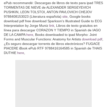
ePub recommandé: Descargas de libros de texto para ipad TRES
TORMENTAS DE NIEVE de ALEXANDER SERGEYEVICH
PUSHKIN, LEON TOLSTOI, ANTON PAVLOVICH CHEJOV
9788408153023 (Literatura española)
site
, Google books
download pdf free download Sparkson's Illustrated Guide to ECG
Interpretation by Jorge Muniz
link
, Libros de texto gratuitos en
línea para descargar CORAZON Y TIEMPO in Spanish de IAGO
DE LA CAMPA
here
, Books downloaded to ipad Morpho: Joint
Forms and Muscular Functions: Anatomy for Artists
download pdf
,
¿Es seguro descargar torrents de libros electrónicos? FUGACE
PIACERE iBook ePub RTF 9788416164585 in Spanish de THAIS
DUTHIE
here
,