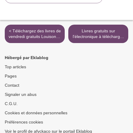
< Téléchargez des livres de
Livres gratuits sur
vendredi gratuits Louison et
l'électronique à télécharger
Monsieur Molière ePub
La cuisine à IG BAS, c'est
9782075105491 par Marie-
bon pour moi ! >
Christine Helgerson
Hébergé par Eklablog
Top articles
Pages
Contact
Signaler un abus
C.G.U.
Cookies et données personnelles
Préférences cookies
Voir le profil de afyckaco sur le portail Eklablog