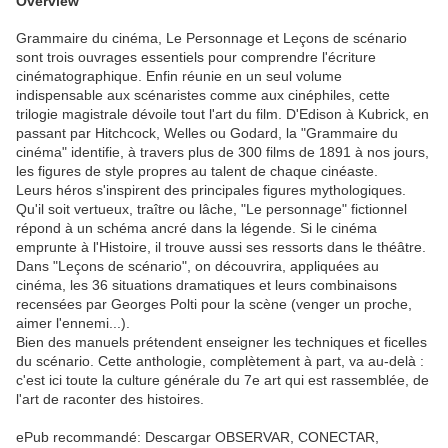
Overview
Grammaire du cinéma, Le Personnage et Leçons de scénario
sont trois ouvrages essentiels pour comprendre l'écriture
cinématographique. Enfin réunie en un seul volume
indispensable aux scénaristes comme aux cinéphiles, cette
trilogie magistrale dévoile tout l'art du film. D'Edison à Kubrick, en
passant par Hitchcock, Welles ou Godard, la "Grammaire du
cinéma" identifie, à travers plus de 300 films de 1891 à nos jours,
les figures de style propres au talent de chaque cinéaste.
Leurs héros s'inspirent des principales figures mythologiques.
Qu'il soit vertueux, traître ou lâche, "Le personnage" fictionnel
répond à un schéma ancré dans la légende. Si le cinéma
emprunte à l'Histoire, il trouve aussi ses ressorts dans le théâtre.
Dans "Leçons de scénario", on découvrira, appliquées au
cinéma, les 36 situations dramatiques et leurs combinaisons
recensées par Georges Polti pour la scène (venger un proche,
aimer l'ennemi...).
Bien des manuels prétendent enseigner les techniques et ficelles
du scénario. Cette anthologie, complètement à part, va au-delà :
c'est ici toute la culture générale du 7e art qui est rassemblée, de
l'art de raconter des histoires.
ePub recommandé: Descargar OBSERVAR, CONECTAR,