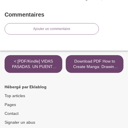
Commentaires
Ajouter un commentaire
< [PDF/Kindle] VIDAS
Download PDF How to
PASADAS. UN PUENTE
Create Manga: Drawing
HACIA EL INCONSCIENTE
Clothing and Accessories:
descargar gratis
The Ultimate Bible for
Beginning Artists, with over
Hébergé par Eklablog
900 Illustrations >
Top articles
Pages
Contact
Signaler un abus