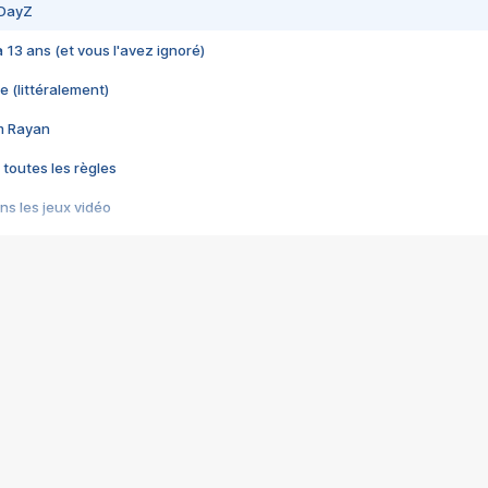
 DayZ
 a 13 ans (et vous l'avez ignoré)
e (littéralement)
im Rayan
 toutes les règles
s les jeux vidéo
us choquant de Rockstar ? - Le scandale BULLY
e plus moche de Steam
du RÊVE tourne au CAUCHEMAR
pendant 8 heures
it… à tort
umiliés par un jeu vidéo
ire - Final Fantasy 8