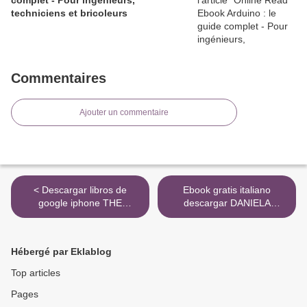
complet - Pour ingénieurs,
techniciens et bricoleurs
Commentaires
Ajouter un commentaire
< Descargar libros de
Ebook gratis italiano
google iphone THE
descargar DANIELA
CURIOUS INCIDENT OF
ASTOR Y LA CAJA NEGRA
THE DOG IN THE NIGHT-
9788433977830 >
TIME de MARK HADDON
Hébergé par Eklablog
RTF (Literatura española)
9780099450252
Top articles
Pages