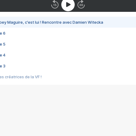
bey Maguire, c'est lui ! Rencontre avec Damien Witecka
e 6
e 5
e 4
e 3
s créatrices de la VF !
e 2
e 1
e Mektoub My Love arrive enfin ! Rencontre avec Shaïn Boumedine et Sal
i : après Toni en famille
elle réalise le bouleversant Dites lui que je l'aime