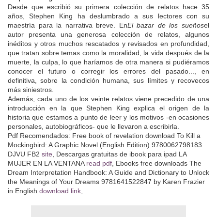
Desde que escribió su primera colección de relatos hace 35
años, Stephen King ha deslumbrado a sus lectores con su
maestría para la narrativa breve. En
El bazar de los sueños
el
autor presenta una generosa colección de relatos, algunos
inéditos y otros muchos rescatados y revisados en profundidad,
que tratan sobre temas como la moralidad, la vida después de la
muerte, la culpa, lo que haríamos de otra manera si pudiéramos
conocer el futuro o corregir los errores del pasado..., en
definitiva, sobre la condición humana, sus límites y recovecos
más siniestros.
Además, cada uno de los veinte relatos viene precedido de una
introducción en la que Stephen King explica el origen de la
historia que estamos a punto de leer y los motivos -en ocasiones
personales, autobiográficos- que le llevaron a escribirla.
Pdf Recomendados: Free book of revelation download To Kill a
Mockingbird: A Graphic Novel (English Edition) 9780062798183
DJVU FB2
site
, Descargas gratuitas de ibook para ipad LA
MUJER EN LA VENTANA
read pdf
, Ebooks free downloads The
Dream Interpretation Handbook: A Guide and Dictionary to Unlock
the Meanings of Your Dreams 9781641522847 by Karen Frazier
in English
download link
,